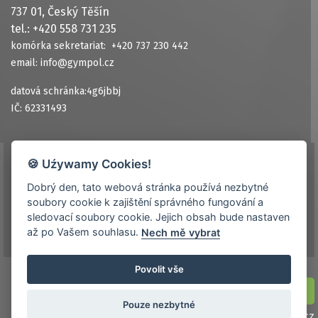
737 01, Český Těšín
tel.: +420 558 731 235
komórka sekretariat: +420 737 230 442
email: info@gympol.cz
datová schránka:4g6jbbj
IČ: 62331493
🍪 Uźywamy Cookies!
Ochrana osobních údajů
Dobrý den, tato webová stránka používá nezbytné
Prohlášení o přístupnosti
soubory cookie k zajištění správného fungování a
Kontakt
sledovací soubory cookie. Jejich obsah bude nastaven
až po Vašem souhlasu.
Nech mě vybrat
Povolit vše
NASTAVENÍ COOKIES
Pouze nezbytné
© 2026
gympol.cz
| by
toras.cz