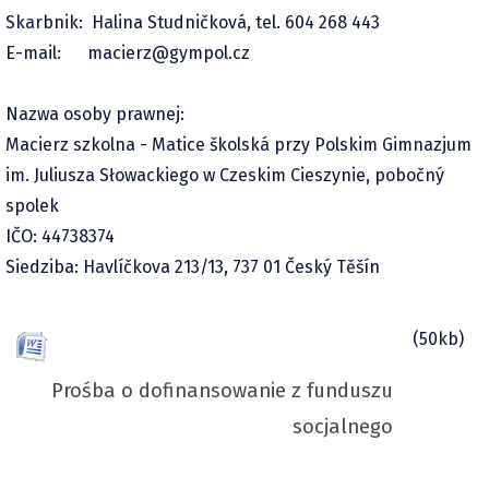
ISIC
Skarbnik: Halina Studničková, tel. 604 268 443
Šablony OP JAK II
Przedmioty
Kontakty
E-mail: macierz@gympol.cz
Modernizace odborných učeben
Język angielski
Dyrekcja
Nazwa osoby prawnej:
Modernizace výuky přírodovědných předmětů I
Język polski
Grono pedagogiczne
Macierz szkolna - Matice školská przy Polskim Gimnazjum
Wędrowania Polonistyczne
Język czeski
Metodyk do spraw profilaktyki
im. Juliusza Słowackiego w Czeskim Cieszynie, pobočný
spolek
Wyjazd do Warszawy
Język niemiecki
Doradca ds. wychowania i kariery
IČO: 44738374
Wyjazd na Pomorze
Język rosyjski
Psycholog szkolny
Siedziba: Havlíčkova 213/13, 737 01 Český Těšín
Szkolny Klub Sportowy Gimpel
Język francuski
Rada Szkoły
(50kb)
Archiwum projektów
Język hiszpański
Macierz Szkolna
Biologia
Prośba o dofinansowanie z funduszu
Parlament Uczniowski
socjalnego
Chemia
Dokumenty
Matematyka
Dokumenty szkolne