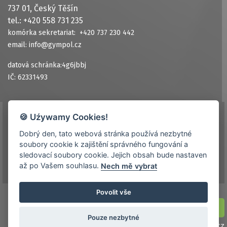
737 01, Český Těšín
tel.: +420 558 731 235
komórka sekretariat: +420 737 230 442
email: info@gympol.cz
datová schránka:4g6jbbj
IČ: 62331493
🍪 Uźywamy Cookies!
Ochrana osobních údajů
Dobrý den, tato webová stránka používá nezbytné
Prohlášení o přístupnosti
soubory cookie k zajištění správného fungování a
Kontakt
sledovací soubory cookie. Jejich obsah bude nastaven
až po Vašem souhlasu.
Nech mě vybrat
Povolit vše
NASTAVENÍ COOKIES
Pouze nezbytné
© 2026
gympol.cz
| by
toras.cz