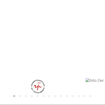
ISIC
Modernizace výuky přírodovědných předmětů I
Kontakty
Archiv projektů
Vedení školy
Vyučující
Školní metodik prevence
Výchovný a kariérový poradce
Školní psycholog
Školská rada
Matice školská
Žákovský parlament
Dokumenty
Školní dokumenty