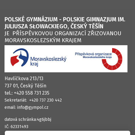
Žádosti a smlouvy
POLSKÉ GYMNÁZIUM - POLSKIE GIMNAZJUM IM.
Zprávy o činnosti
JULIUSZA SŁOWACKIEGO, ČESKÝ TĚŠÍN
JE PŘÍSPĚVKOVOU ORGANIZACÍ ZŘIZOVANOU
Česká školní inspekce
MORAVSKOSLEZSKÝM KRAJEM
Historie školy
Kroniky a ročenky
Havlíčkova 213/13
737 01, Český Těšín
tel.: +420 558 731 235
Sekretariát: +420 737 230 442
email: info@gympol.cz
datová schránka:4g6jbbj
IČ: 62331493