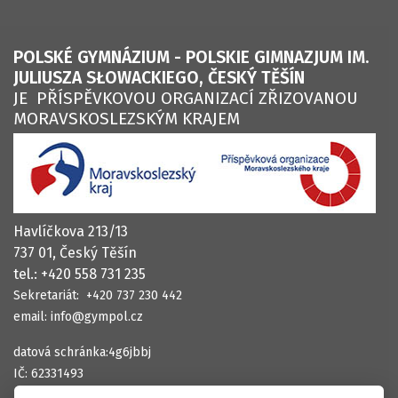
Žádosti a smlouvy
POLSKÉ GYMNÁZIUM - POLSKIE GIMNAZJUM IM.
Zprávy o činnosti
JULIUSZA SŁOWACKIEGO, ČESKÝ TĚŠÍN
JE PŘÍSPĚVKOVOU ORGANIZACÍ ZŘIZOVANOU
Česká školní inspekce
MORAVSKOSLEZSKÝM KRAJEM
Historie školy
Kroniky a ročenky
Havlíčkova 213/13
737 01, Český Těšín
tel.: +420 558 731 235
Sekretariát: +420 737 230 442
email: info@gympol.cz
datová schránka:4g6jbbj
IČ: 62331493