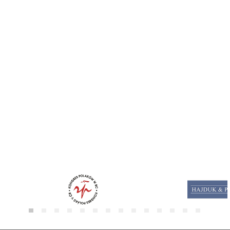
ISIC
Modernizace výuky přírodovědných předmětů I
Kontakty
Archiv projektů
Vedení školy
Vyučující
Školní metodik prevence
Výchovný a kariérový poradce
Školní psycholog
Školská rada
Matice školská
Žákovský parlament
Dokumenty
Školní dokumenty